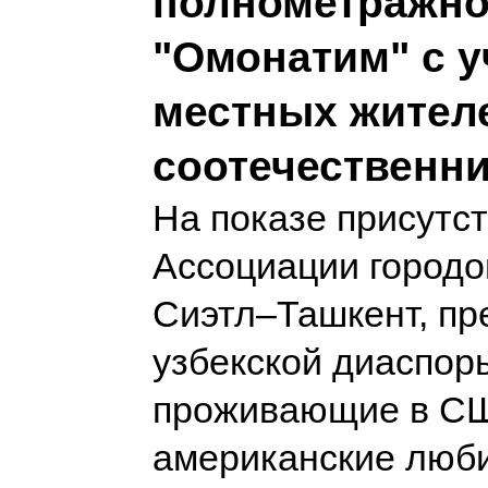
полнометражно
"Омонатим" с у
местных жител
соотечественн
На показе присутс
Ассоциации городо
Сиэтл–Ташкент, пр
узбекской диаспор
проживающие в СШ
американские люби