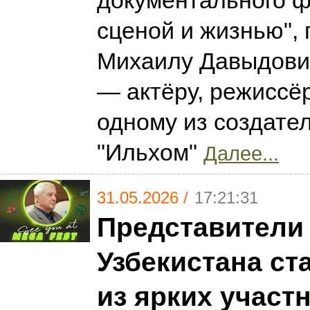
документального 
сценой и жизнью",
Михаилу Давыдови
— актёру, режиссёр
одному из создате
"Ильхом"
Далее...
31.05.2026 /
17:21:31
Представители
Узбекистана ст
из ярких участ