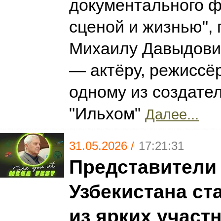
документального 
сценой и жизнью",
Михаилу Давыдови
— актёру, режиссёр
одному из создате
"Ильхом"
Далее...
31.05.2026 /
17:21:31
Представители
Узбекистана ст
из ярких участ