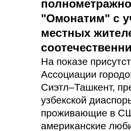
полнометражно
"Омонатим" с у
местных жител
соотечественн
На показе присутс
Ассоциации городо
Сиэтл–Ташкент, пр
узбекской диаспор
проживающие в СШ
американские люби