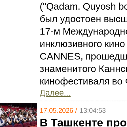
("Qadam. Quyosh bol
был удостоен высш
17-м Международн
инклюзивного кин
CANNES, прошедш
знаменитого Каннс
кинофестиваля во
Далее...
17.05.2026 /
13:04:53
В Ташкенте пр