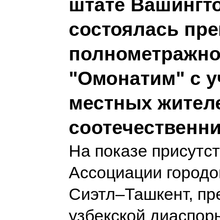
штате Вашингто
состоялась пр
полнометражно
"Омонатим" с у
местных жител
соотечественн
На показе присутс
Ассоциации городо
Сиэтл–Ташкент, пр
узбекской диаспор