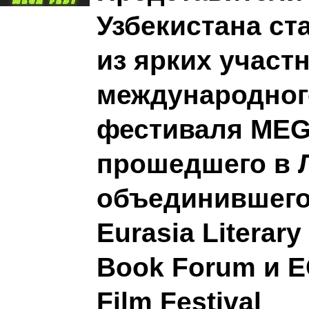
Узбекистана ст
из ярких участ
международног
фестиваля MEGA
прошедшего в 
объединившего
Eurasia Literary
Book Forum и E
Film Festival