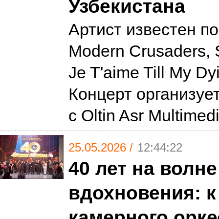
Узбекистана
Артист известен п
Modern Crusaders, 
Je T'aime Till My Dy
Концерт организуе
с Oltin Asr Multimed
25.05.2026 /
12:44:22
40 лет на волне
вдохновения: к
камерного орке