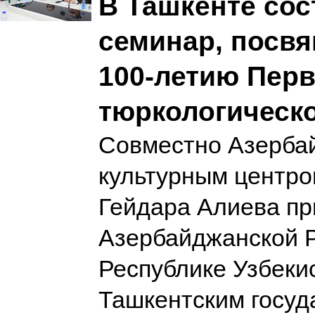
В Ташкенте сос
семинар, посв
100-летию Перв
тюркологическо
Совместно Азерба
культурным центр
Гейдара Алиева пр
Азербайджанской Р
Республике Узбекис
Ташкентским госу