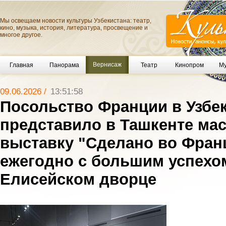
Мы освещаем новости культуры Узбекистана: театр,
кино, музыка, история, литература, просвещение и
многое другое.
Вернисаж
Главная
Панорама
Театр
Кинопром
Му
09.06.2026 /
13:51:58
Посольство Франции в Узбе
представило в Ташкенте ма
выставку "Сделано во Франц
ежегодно с большим успехо
Елисейском дворце