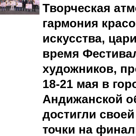
Творческая атм
гармония красо
искусства, цар
время Фестива
художников, п
18-21 мая в го
Андижанской о
достигли свое
точки на фина