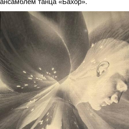
ансамблем танца «Бахор».