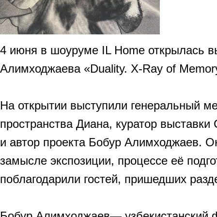
4 июня в шоуруме IL Home открылась в
Алимходжаева «Duality. X-Ray of Memor
На открытии выступили генеральный м
пространства Диана, куратор выставки
и автор проекта Бобур Алимходжаев. О
замысле экспозиции, процессе её подго
поблагодарили гостей, пришедших разд
Бобур Алимходжаев— узбекистанский ф