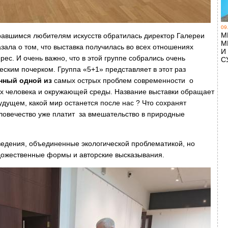
09
М
равшимся любителям искусств обратилась директор Галереи
М
зала о том, что выставка получилась во всех отношениях
И
ес. И очень важно, что в этой группе собрались очень
С
еским почерком. Группа «5+1» представляет в этот раз
енный одной из
самых острых проблем современности о
х человека и окружающей среды. Название выставки обращает
дущем, какой мир останется после нас ? Что сохранят
ловечество уже платит за вмешательство в природные
ведения, объединенные экологической проблематикой, но
ожественные формы и авторские высказывания.