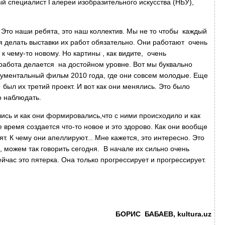
ый специалист Галереи изобразительного искусства (НБУ),
Это наши ребята, это наш коллектив. Мы не то чтобы каждый
ся делать выставки их работ обязательно. Они работают очень
 к чему-то новому. Но картины , как видите, очень
работа делается на достойном уровне. Вот мы буквально
кументальный фильм 2010 года, где они совсем молодые. Еще
был их третий проект. И вот как они менялись. Это было
о наблюдать.
лись и как они формировались,что с ними происходило и как
 время создается что-то новое и это здорово. Как они вообще
т. К чему они апеллируют... Мне кажется, это интересно. Это
 можем так говорить сегодня. В начале их сильно очень
йчас это пятерка. Она только прогрессирует и прогрессирует.
БОРИС БАБАЕВ, kultura.uz