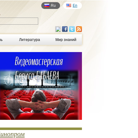
Ru
En
у
нь
Литература
Мир знаний
инопром