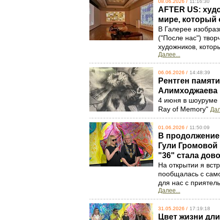
08.06.2026 /
11:16:30
AFTER US: худо
мире, который 
В Галерее изобрази
("После нас") тво
художников, кото
Далее...
06.06.2026 /
14:48:39
Рентген памяти
Алимходжаева
4 июня в шоуруме 
Ray of Memory"
Дал
01.06.2026 /
11:50:09
В продолжение
Гули Громовой 
"36" стала до
На открытии я вст
пообщалась с само
для нас с прияте
Далее...
31.05.2026 /
17:19:18
Цвет жизни дли