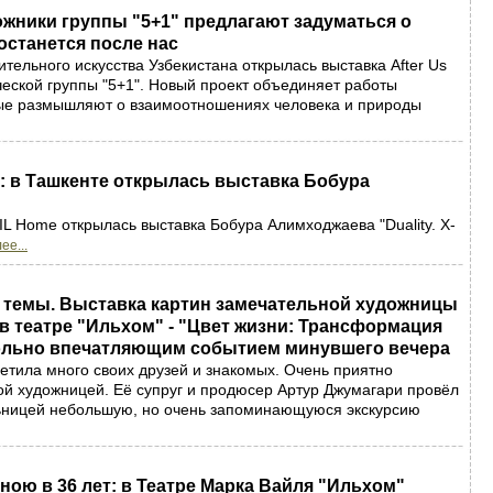
жники группы "5+1" предлагают задуматься о
останется после нас
тельного искусства Узбекистана открылась выставка After Us
рческой группы "5+1". Новый проект объединяет работы
рые размышляют о взаимоотношениях человека и природы
: в Ташкенте открылась выставка Бобура
IL Home открылась выставка Бобура Алимходжаева "Duality. X-
ее...
 темы. Выставка картин замечательной художницы
в театре "Ильхом" - "Цвет жизни: Трансформация
вольно впечатляющим событием минувшего вечера
ретила много своих друзей и знакомых. Очень приятно
й художницей. Её супруг и продюсер Артур Джумагари провёл
льницей небольшую, но очень запоминающуюся экскурсию
ною в 36 лет: в Театре Марка Вайля "Ильхом"