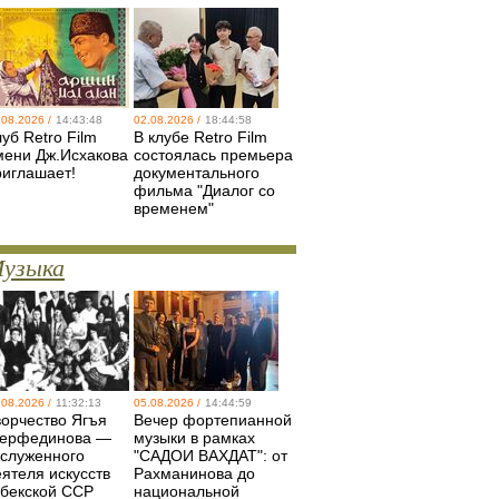
.08.2026 /
14:43:48
02.08.2026 /
18:44:58
уб Retro Film
В клубе Retro Film
мени Дж.Исхакова
состоялась премьера
риглашает!
документального
фильма "Диалог со
временем"
узыка
.08.2026 /
11:32:13
05.08.2026 /
14:44:59
ворчество Ягъя
Вечер фортепианной
ерфединова —
музыки в рамках
аслуженного
"САДОИ ВАХДАТ": от
еятеля искусств
Рахманинова до
збекской ССР
национальной