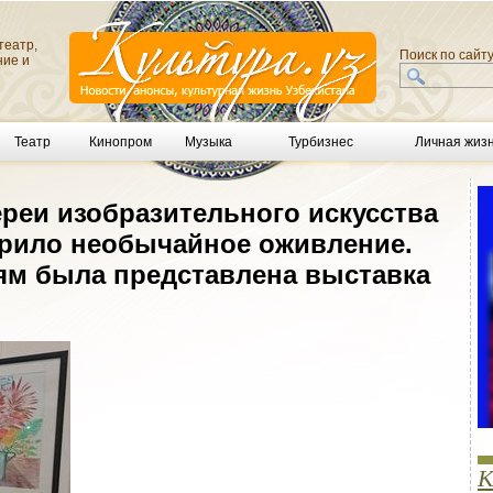
театр,
Поиск по сайт
ние и
Театр
Кинопром
Музыка
Турбизнес
Личная жиз
ереи изобразительного искусства
арило необычайное оживление.
м была представлена выставка
К