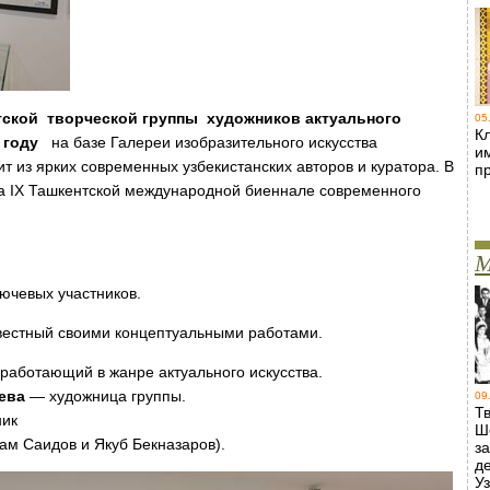
тской творческой группы художников актуального
05
Кл
8 году
на базе Галереи изобразительного искусства
и
т из ярких современных узбекистанских авторов и куратора. В
п
а IX Ташкентской международной биеннале современного
М
ючевых участников.
вестный своими концептуальными работами.
работающий в жанре актуального искусства.
ева
— художница группы.
09
Т
ник
Ш
там Саидов и Якуб Бекназаров).
з
д
У