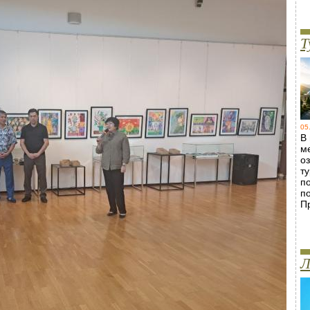
Т
05
В
м
о
т
п
п
П
Л