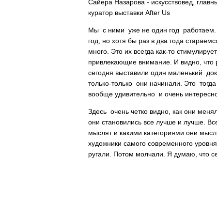
Сайера Назарова - искусствовед, главн
куратор выставки After Us
Мы с ними уже не один год работаем. 
год, но хотя бы раз в два года стараем
много. Это их всегда как-то стимулирует
привлекающие внимание. И видно, что 
сегодня выставили один маленький до
только-только они начинали. Это тогда 
вообще удивительно и очень интересн
Здесь очень четко видно, как они меня
они становились все лучше и лучше. Все
мыслят и какими категориями они мысля
художники самого современного уровня,
ругали. Потом молчали. Я думаю, что се