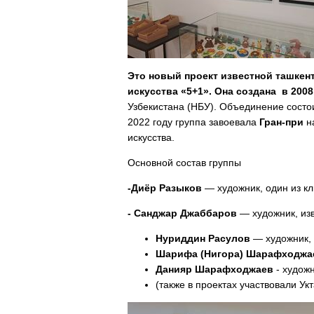
Это новый проект известной ташкен
искусства «5+1». Она создана в 200
Узбекистана (НБУ). Объединение состои
2022 году группа завоевала
Гран-при
н
искусства.
Основной состав группы
-Диёр Разыков
— художник, один из кл
- Санджар Джаббаров
— художник, из
Нуриддин Расулов
— художник, 
Шарифа (Нигора) Шарафходжа
Данияр Шарафходжаев
- худож
(также в проектах участвовали Ук