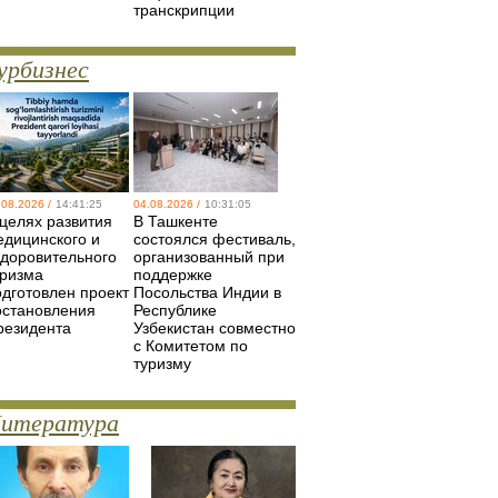
транскрипции
урбизнес
.08.2026 /
14:41:25
04.08.2026 /
10:31:05
 целях развития
В Ташкенте
едицинского и
состоялся фестиваль,
здоровительного
организованный при
уризма
поддержке
одготовлен проект
Посольства Индии в
остановления
Республике
резидента
Узбекистан совместно
с Комитетом по
туризму
итература