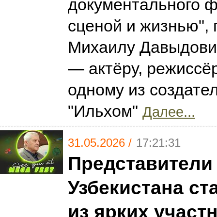
документального 
сценой и жизнью",
Михаилу Давыдови
— актёру, режиссёр
одному из создате
"Ильхом"
Далее...
31.05.2026 /
17:21:31
Представители
Узбекистана ст
из ярких участ