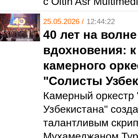
с Oltin Asr Multimed
25.05.2026 /
12:44:22
40 лет на волне
вдохновения: к
камерного орке
"Солисты Узбек
Камерный оркестр
Узбекистана" созд
талантливым скри
Мухамеджаном Тур