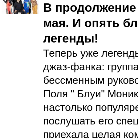
В продолжение 
мая. И опять б
легенды!
Теперь уже легенд
джаз-фанка: группа
бессменным руков
Поля " Блуи" Моник
настолько популяре
послушать его спе
приехала целая ко