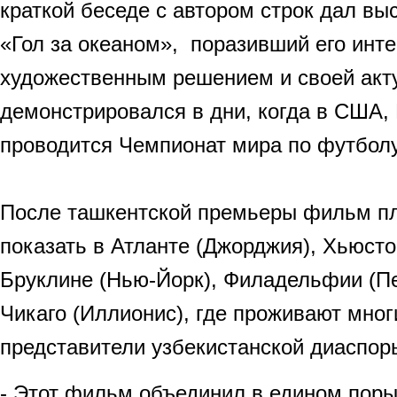
краткой беседе с автором строк дал в
«Гол за океаном», поразивший его инт
художественным решением и своей акту
демонстрировался в дни, когда в США,
проводится Чемпионат мира по футбол
После ташкентской премьеры фильм п
показать в Атланте (Джорджия), Хьюсто
Бруклине (Нью-Йорк), Филадельфии (П
Чикаго (Иллионис), где проживают мног
представители узбекистанской диаспор
- Этот фильм объединил в едином поры