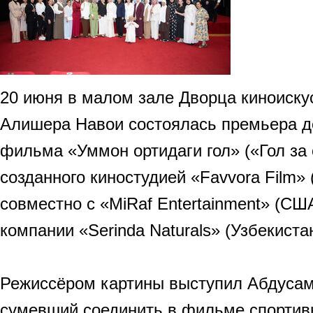
20 июня в малом зале Дворца киноиску
Алишера Навои состоялась премьера д
фильма «Уммон ортидаги гол» («Гол за 
созданного киностудией «Favvora Film» 
совместно с «MiRaf Entertainment» (СШ
компании «Serinda Naturals» (Узбекистан
Режиссёром картины выступил Абдуса
сумевший соединить в фильме спортивн