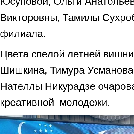
Юсуповой, Ольги Анатолье
Викторовны, Тамилы Сухроб
фил
Цвета спелой летней вишни
Шишкина, Тимура Усманова
Нателлы Никурадзе очарова
креативно