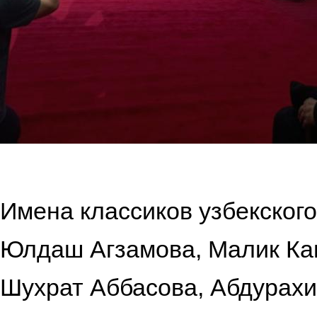
Имена классиков узбекског
Юлдаш Агзамова, Малик Ка
Шухрат Аббасова, Абдурах